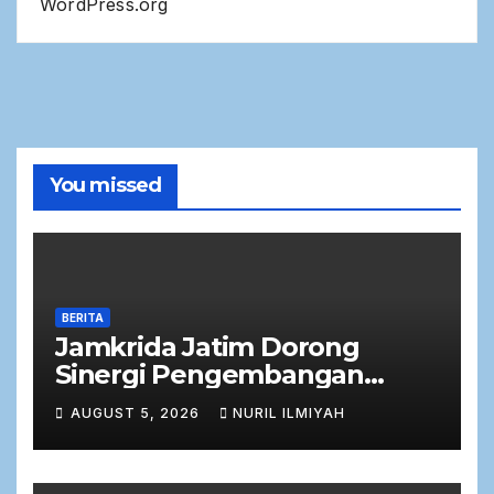
WordPress.org
You missed
BERITA
Jamkrida Jatim Dorong
Sinergi Pengembangan
Potensi Petani Cabai
AUGUST 5, 2026
NURIL ILMIYAH
bersama Bank Jatim