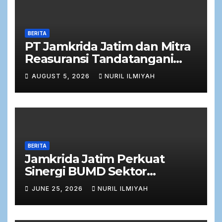
BERITA
PT Jamkrida Jatim dan Mitra
Reasuransi Tandatangani
Perjanjian Facultative
AUGUST 5, 2026
NURIL ILMIYAH
Obligatory 2026
BERITA
Jamkrida Jatim Perkuat
Sinergi BUMD Sektor
Keuangan dalam Rapat Kerja
JUNE 25, 2026
NURIL ILMIYAH
Bersama Komisi C DPRD
Jawa Timur