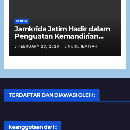
BERITA
Jamkrida Jatim Hadir dalam
Penguatan Kemandirian
Ekonomi Masyarakat melalui
FEBRUARY 23, 2026
NURIL ILMIYAH
Zakat Produktif
TERDAFTAR DAN DIAWASI OLEH :
keanggotaan dari :