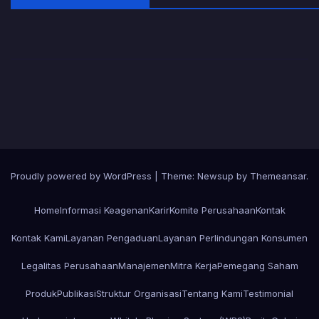
Proudly powered by WordPress
|
Theme:
Newsup
by
Themeansar
.
Home
Informasi Keagenan
Karir
Komite Perusahaan
Kontak
Kontak Kami
Layanan Pengaduan
Layanan Perlindungan Konsumen
Legalitas Perusahaan
Manajemen
Mitra Kerja
Pemegang Saham
Produk
Publikasi
Struktur Organisasi
Tentang Kami
Testimonial