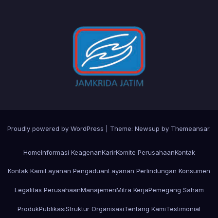
Proudly powered by WordPress
|
Theme:
Newsup
by
Themeansar
.
Home
Informasi Keagenan
Karir
Komite Perusahaan
Kontak
Kontak Kami
Layanan Pengaduan
Layanan Perlindungan Konsumen
Legalitas Perusahaan
Manajemen
Mitra Kerja
Pemegang Saham
Produk
Publikasi
Struktur Organisasi
Tentang Kami
Testimonial