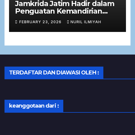
Jamkrida Jatim Hadir dalam
Penguatan Kemandirian
Ekonomi Masyarakat melalui
FEBRUARY 23, 2026
NURIL ILMIYAH
Zakat Produktif
TERDAFTAR DAN DIAWASI OLEH :
keanggotaan dari :