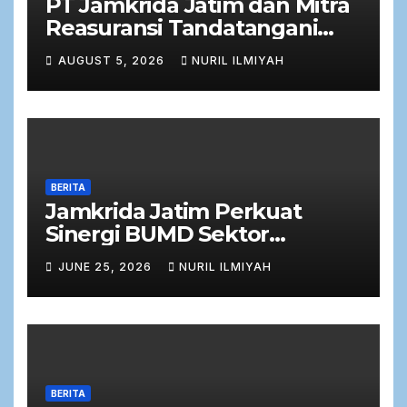
PT Jamkrida Jatim dan Mitra
Reasuransi Tandatangani
Perjanjian Facultative
AUGUST 5, 2026
NURIL ILMIYAH
Obligatory 2026
BERITA
Jamkrida Jatim Perkuat
Sinergi BUMD Sektor
Keuangan dalam Rapat Kerja
JUNE 25, 2026
NURIL ILMIYAH
Bersama Komisi C DPRD
Jawa Timur
BERITA