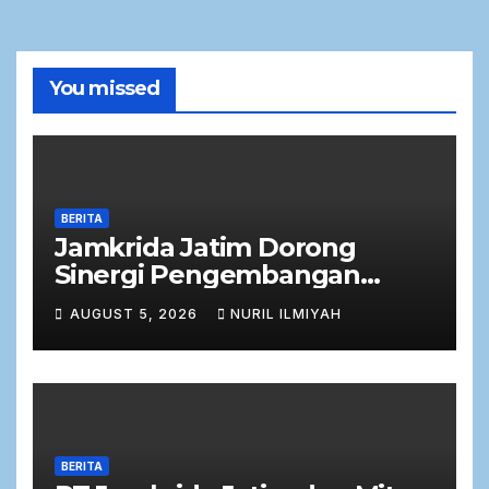
You missed
BERITA
Jamkrida Jatim Dorong
Sinergi Pengembangan
Potensi Petani Cabai
AUGUST 5, 2026
NURIL ILMIYAH
bersama Bank Jatim
BERITA