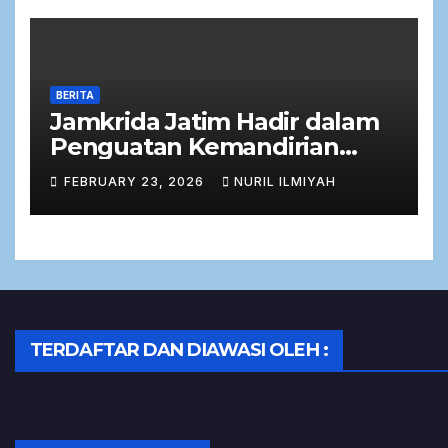
BERITA
Jamkrida Jatim Hadir dalam
Penguatan Kemandirian
Ekonomi Masyarakat melalui
FEBRUARY 23, 2026
NURIL ILMIYAH
Zakat Produktif
TERDAFTAR DAN DIAWASI OLEH :