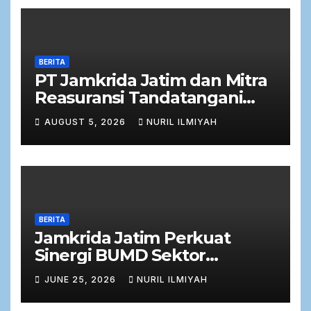
BERITA
PT Jamkrida Jatim dan Mitra
Reasuransi Tandatangani
Perjanjian Facultative
AUGUST 5, 2026
NURIL ILMIYAH
Obligatory 2026
BERITA
Jamkrida Jatim Perkuat
Sinergi BUMD Sektor
Keuangan dalam Rapat Kerja
JUNE 25, 2026
NURIL ILMIYAH
Bersama Komisi C DPRD
Jawa Timur