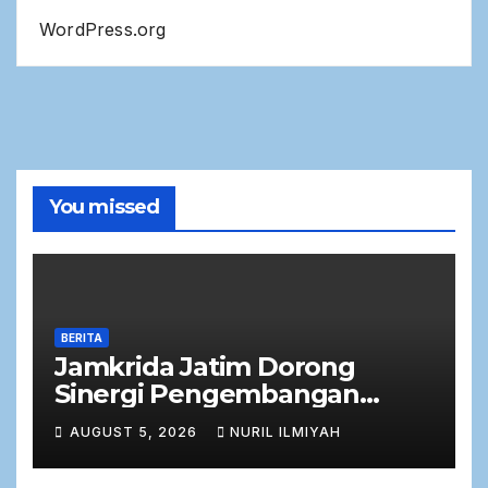
WordPress.org
You missed
BERITA
Jamkrida Jatim Dorong
Sinergi Pengembangan
Potensi Petani Cabai
AUGUST 5, 2026
NURIL ILMIYAH
bersama Bank Jatim