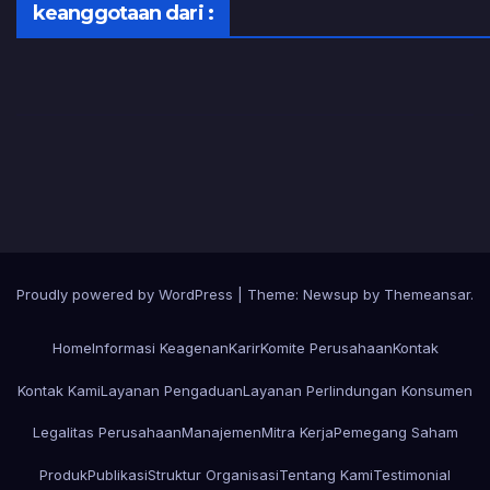
keanggotaan dari :
Proudly powered by WordPress
|
Theme:
Newsup
by
Themeansar
.
Home
Informasi Keagenan
Karir
Komite Perusahaan
Kontak
Kontak Kami
Layanan Pengaduan
Layanan Perlindungan Konsumen
Legalitas Perusahaan
Manajemen
Mitra Kerja
Pemegang Saham
Produk
Publikasi
Struktur Organisasi
Tentang Kami
Testimonial