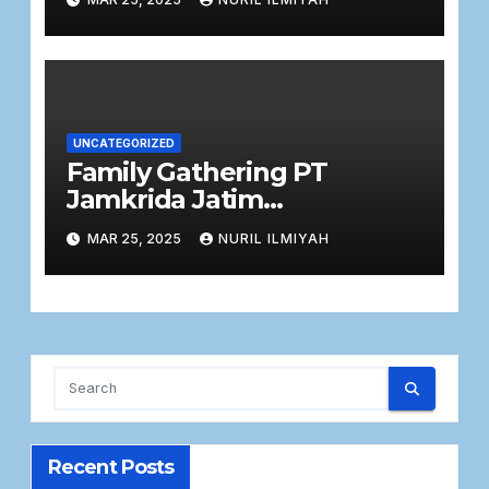
UNCATEGORIZED
Family Gathering PT
Jamkrida Jatim
(Perseroda), Momentum
MAR 25, 2025
NURIL ILMIYAH
Silaturahmi Perusahaan
dengan Keluarga Besar
Pegawai
Recent Posts