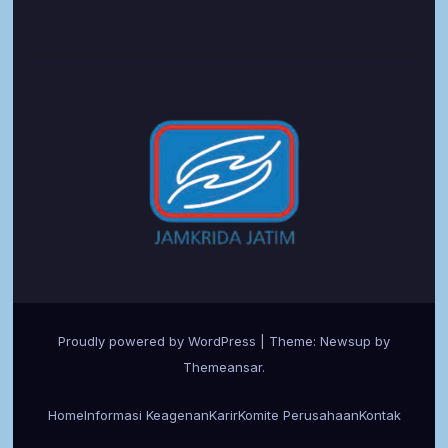
Proudly powered by WordPress
|
Theme:
Newsup
by
Themeansar
.
Home
Informasi Keagenan
Karir
Komite Perusahaan
Kontak