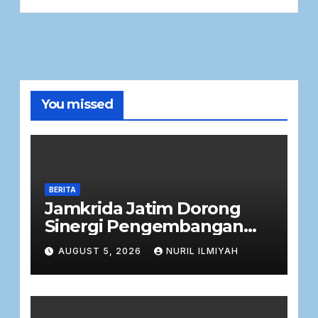
You missed
BERITA
Jamkrida Jatim Dorong
Sinergi Pengembangan
Potensi Petani Cabai
AUGUST 5, 2026
NURIL ILMIYAH
bersama Bank Jatim