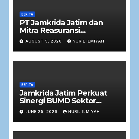
BERITA
PT Jamkrida Jatim dan
Mitra Reasuransi
Tandatangani Perjanjian
AUGUST 5, 2026
NURIL ILMIYAH
Facultative Obligatory 2026
BERITA
Jamkrida Jatim Perkuat
Sinergi BUMD Sektor
Keuangan dalam Rapat
JUNE 25, 2026
NURIL ILMIYAH
Kerja Bersama Komisi C
DPRD Jawa Timur