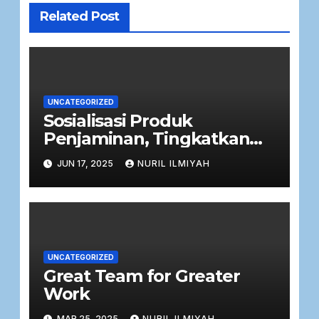
Related Post
UNCATEGORIZED
Sosialisasi Produk
Penjaminan, Tingkatkan
Literasi PT Jamkrida Jatim
JUN 17, 2025
NURIL ILMIYAH
(Perseroda)
UNCATEGORIZED
Great Team for Greater
Work
MAR 25, 2025
NURIL ILMIYAH