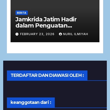
BERITA
Jamkrida Jatim Hadir
dalam Penguatan
Kemandirian Ekonomi
FEBRUARY 23, 2026
NURIL ILMIYAH
Masyarakat melalui Zakat
Produktif
TERDAFTAR DAN DIAWASI OLEH :
keanggotaan dari :