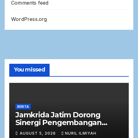
Comments feed
WordPress.org
You missed
BERITA
Jamkrida Jatim Dorong
Sinergi Pengembangan
Potensi Petani Cabai
AUGUST 5, 2026
NURIL ILMIYAH
bersama Bank Jatim