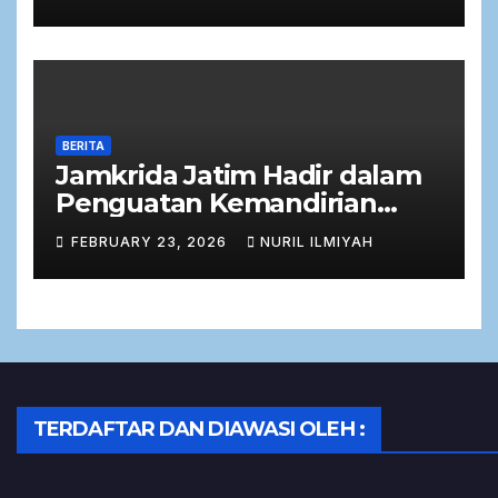
Bersama Komisi C DPRD
Jawa Timur
BERITA
Jamkrida Jatim Hadir dalam
Penguatan Kemandirian
Ekonomi Masyarakat melalui
FEBRUARY 23, 2026
NURIL ILMIYAH
Zakat Produktif
TERDAFTAR DAN DIAWASI OLEH :