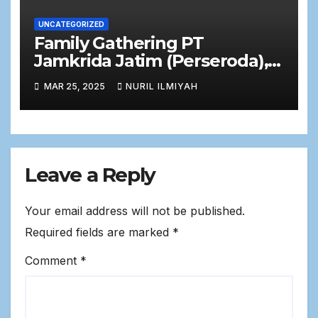
UNCATEGORIZED
Family Gathering PT
Jamkrida Jatim (Perseroda),
Momentum Silaturahmi
MAR 25, 2025
NURIL ILMIYAH
Perusahaan dengan Keluarga
Besar Pegawai
Leave a Reply
Your email address will not be published.
Required fields are marked
*
Comment
*