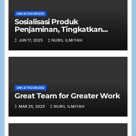
UNCATEGORIZED
Sosialisasi Produk
Penjaminan, Tingkatkan
Literasi PT Jamkrida Jatim
JUN 17, 2025
NURIL ILMIYAH
(Perseroda)
UNCATEGORIZED
Great Team for Greater Work
MAR 25, 2025
NURIL ILMIYAH