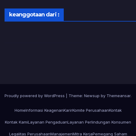
keanggotaan dari :
Proudly powered by WordPress
|
Theme:
Newsup
by
Themeansar
.
Home
Informasi Keagenan
Karir
Komite Perusahaan
Kontak
Kontak Kami
Layanan Pengaduan
Layanan Perlindungan Konsumen
Legalitas Perusahaan
Manajemen
Mitra Kerja
Pemegang Saham