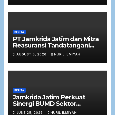
BERITA
PT Jamkrida Jatim dan Mitra
Reasuransi Tandatangani
Perjanjian Facultative
AUGUST 5, 2026
NURIL ILMIYAH
Obligatory 2026
BERITA
Jamkrida Jatim Perkuat
Sinergi BUMD Sektor
Keuangan dalam Rapat Kerja
JUNE 25, 2026
NURIL ILMIYAH