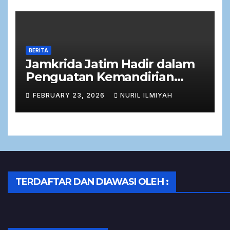
BERITA
Jamkrida Jatim Hadir dalam
Penguatan Kemandirian
Ekonomi Masyarakat melalui
FEBRUARY 23, 2026
NURIL ILMIYAH
Zakat Produktif
TERDAFTAR DAN DIAWASI OLEH :