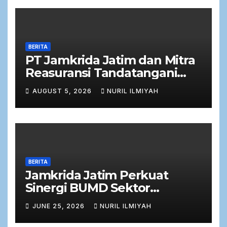
BERITA
PT Jamkrida Jatim dan Mitra
Reasuransi Tandatangani
Perjanjian Facultative
AUGUST 5, 2026
NURIL ILMIYAH
Obligatory 2026
BERITA
Jamkrida Jatim Perkuat
Sinergi BUMD Sektor
Keuangan dalam Rapat Kerja
JUNE 25, 2026
NURIL ILMIYAH
Bersama Komisi C DPRD
Jawa Timur