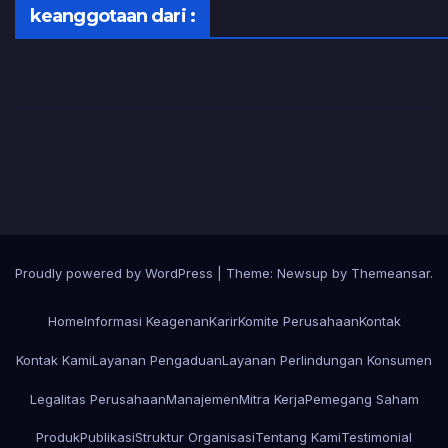
keanggotaan dari :
Proudly powered by WordPress
|
Theme:
Newsup
by
Themeansar
.
Home
Informasi Keagenan
Karir
Komite Perusahaan
Kontak
Kontak Kami
Layanan Pengaduan
Layanan Perlindungan Konsumen
Legalitas Perusahaan
Manajemen
Mitra Kerja
Pemegang Saham
Produk
Publikasi
Struktur Organisasi
Tentang Kami
Testimonial