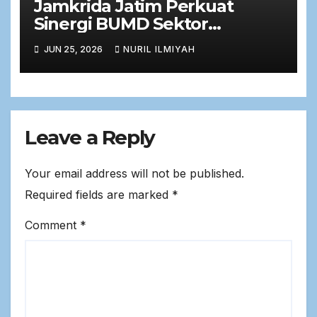
Jamkrida Jatim Perkuat
Sinergi BUMD Sektor
Keuangan dalam Rapat Kerja
JUN 25, 2026
NURIL ILMIYAH
Bersama Komisi C DPRD Jawa
Timur
Leave a Reply
Your email address will not be published.
Required fields are marked
*
Comment
*