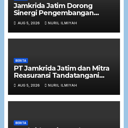
Jamkrida Jatim Dorong
Sinergi Pengembangan
Potensi Petani Cabai bersama
AUG 5, 2026
NURIL ILMIYAH
Bank Jatim
BERITA
PT Jamkrida Jatim dan Mitra
Reasuransi Tandatangani
Perjanjian Facultative
AUG 5, 2026
NURIL ILMIYAH
Obligatory 2026
BERITA