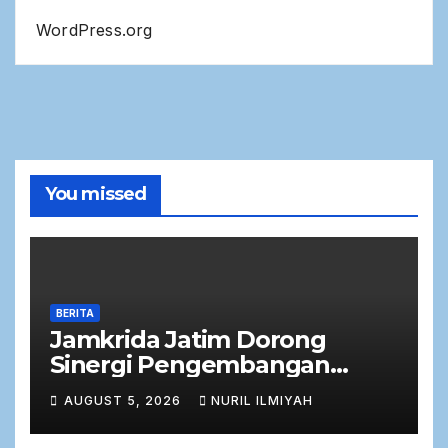
WordPress.org
You missed
BERITA
Jamkrida Jatim Dorong
Sinergi Pengembangan
Potensi Petani Cabai
AUGUST 5, 2026
NURIL ILMIYAH
bersama Bank Jatim