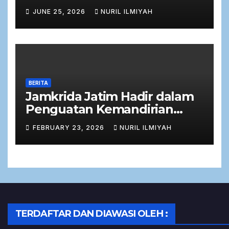
Keuangan dalam Rapat Kerja
JUNE 25, 2026
NURIL ILMIYAH
Bersama Komisi C DPRD
Jawa Timur
BERITA
Jamkrida Jatim Hadir dalam
Penguatan Kemandirian
Ekonomi Masyarakat melalui
FEBRUARY 23, 2026
NURIL ILMIYAH
Zakat Produktif
TERDAFTAR DAN DIAWASI OLEH :