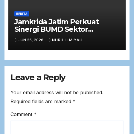
BERITA
Jamkrida Jatim Perkuat
Sinergi BUMD Sektor
Keuangan dalam Rapat Kerja
JUN 25, 2026
NURIL ILMIYAH
Bersama Komisi C DPRD Jawa
Timur
Leave a Reply
Your email address will not be published.
Required fields are marked
*
Comment
*