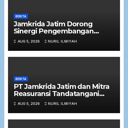
BERITA
Jamkrida Jatim Dorong
Sinergi Pengembangan
Potensi Petani Cabai bersama
AUG 5, 2026
NURIL ILMIYAH
Bank Jatim
BERITA
PT Jamkrida Jatim dan Mitra
Reasuransi Tandatangani
Perjanjian Facultative
AUG 5, 2026
NURIL ILMIYAH
Obligatory 2026