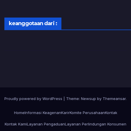
keanggotaan dari :
Proudly powered by WordPress
|
Theme:
Newsup
by
Themeansar
.
Home
Informasi Keagenan
Karir
Komite Perusahaan
Kontak
Kontak Kami
Layanan Pengaduan
Layanan Perlindungan Konsumen