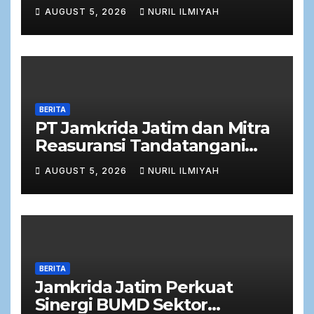
Potensi Petani Cabai
AUGUST 5, 2026
NURIL ILMIYAH
bersama Bank Jatim
BERITA
PT Jamkrida Jatim dan Mitra
Reasuransi Tandatangani
Perjanjian Facultative
AUGUST 5, 2026
NURIL ILMIYAH
Obligatory 2026
BERITA
Jamkrida Jatim Perkuat
Sinergi BUMD Sektor