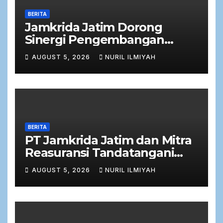
BERITA
Jamkrida Jatim Dorong
Sinergi Pengembangan
Potensi Petani Cabai
AUGUST 5, 2026
NURIL ILMIYAH
bersama Bank Jatim
BERITA
PT Jamkrida Jatim dan Mitra
Reasuransi Tandatangani
Perjanjian Facultative
AUGUST 5, 2026
NURIL ILMIYAH
Obligatory 2026