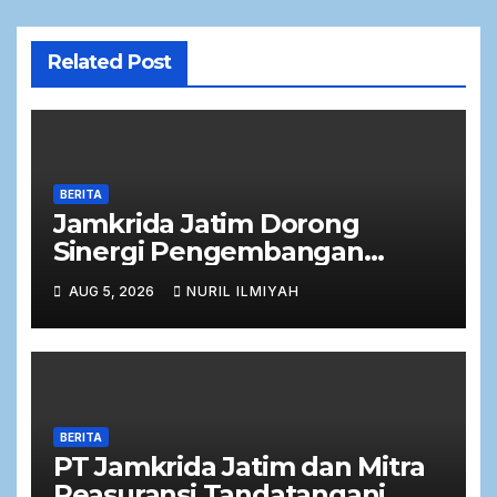
Related Post
BERITA
Jamkrida Jatim Dorong
Sinergi Pengembangan
Potensi Petani Cabai bersama
AUG 5, 2026
NURIL ILMIYAH
Bank Jatim
BERITA
PT Jamkrida Jatim dan Mitra
Reasuransi Tandatangani