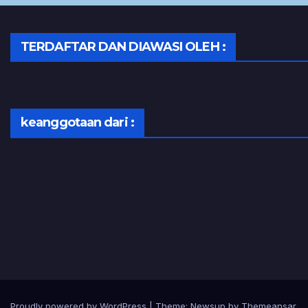
TERDAFTAR DAN DIAWASI OLEH :
keanggotaan dari :
Proudly powered by WordPress
|
Theme:
Newsup
by
Themeansar
.