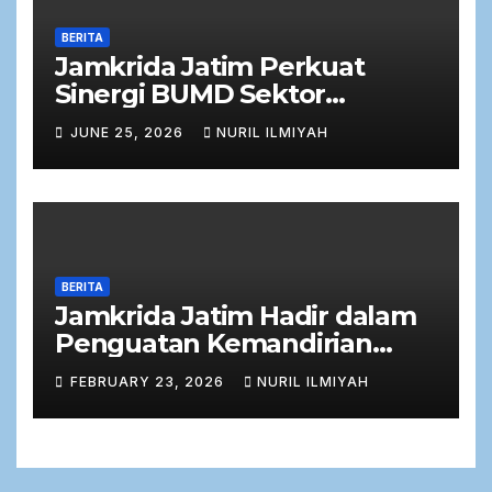
BERITA
Jamkrida Jatim Perkuat
Sinergi BUMD Sektor
Keuangan dalam Rapat Kerja
JUNE 25, 2026
NURIL ILMIYAH
Bersama Komisi C DPRD
Jawa Timur
BERITA
Jamkrida Jatim Hadir dalam
Penguatan Kemandirian
Ekonomi Masyarakat melalui
FEBRUARY 23, 2026
NURIL ILMIYAH
Zakat Produktif