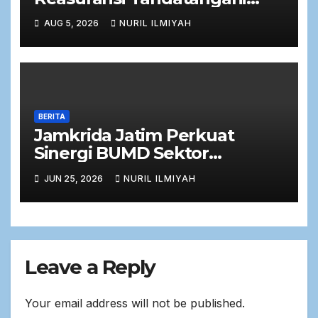
Perjanjian Facultative
AUG 5, 2026
NURIL ILMIYAH
Obligatory 2026
BERITA
Jamkrida Jatim Perkuat
Sinergi BUMD Sektor
Keuangan dalam Rapat Kerja
JUN 25, 2026
NURIL ILMIYAH
Bersama Komisi C DPRD Jawa
Timur
Leave a Reply
Your email address will not be published.