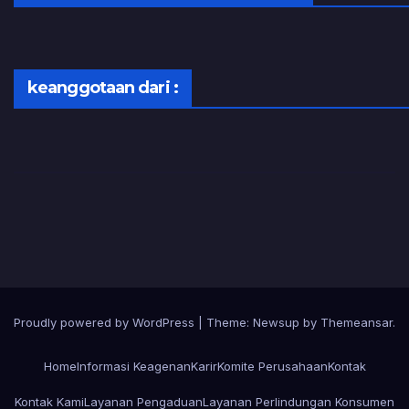
keanggotaan dari :
Proudly powered by WordPress
|
Theme:
Newsup
by
Themeansar
.
Home
Informasi Keagenan
Karir
Komite Perusahaan
Kontak
Kontak Kami
Layanan Pengaduan
Layanan Perlindungan Konsumen