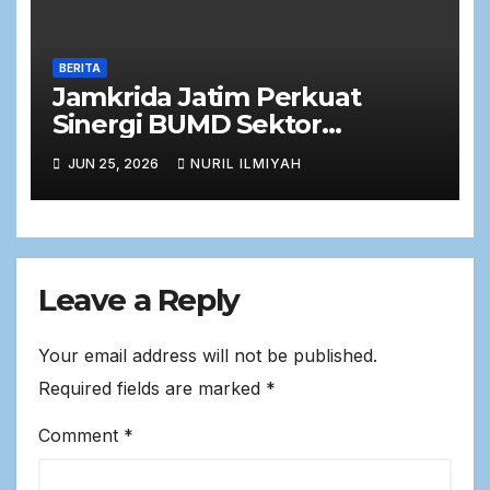
BERITA
Jamkrida Jatim Perkuat
Sinergi BUMD Sektor
Keuangan dalam Rapat Kerja
JUN 25, 2026
NURIL ILMIYAH
Bersama Komisi C DPRD Jawa
Timur
Leave a Reply
Your email address will not be published.
Required fields are marked
*
Comment
*