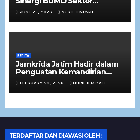
Sinergi BUMD Sektor
Keuangan dalam Rapat Kerja
JUNE 25, 2026
NURIL ILMIYAH
Bersama Komisi C DPRD
Jawa Timur
BERITA
Jamkrida Jatim Hadir dalam
Penguatan Kemandirian
Ekonomi Masyarakat melalui
FEBRUARY 23, 2026
NURIL ILMIYAH
Zakat Produktif
TERDAFTAR DAN DIAWASI OLEH :