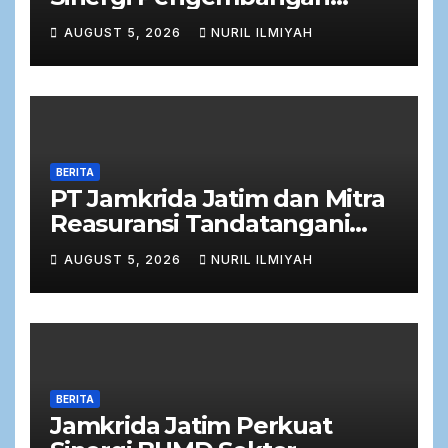
Potensi Petani Cabai
AUGUST 5, 2026
NURIL ILMIYAH
bersama Bank Jatim
BERITA
PT Jamkrida Jatim dan Mitra
Reasuransi Tandatangani
Perjanjian Facultative
AUGUST 5, 2026
NURIL ILMIYAH
Obligatory 2026
BERITA
Jamkrida Jatim Perkuat