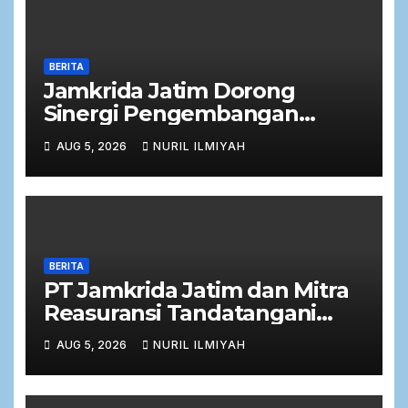
BERITA
Jamkrida Jatim Dorong
Sinergi Pengembangan
Potensi Petani Cabai bersama
AUG 5, 2026
NURIL ILMIYAH
Bank Jatim
BERITA
PT Jamkrida Jatim dan Mitra
Reasuransi Tandatangani
Perjanjian Facultative
AUG 5, 2026
NURIL ILMIYAH
Obligatory 2026