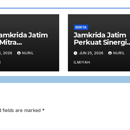
BERITA
amkrida Jatim
Jamkrida Jatim
Mitra
Perkuat Sinergi
uransi
BUMD Sektor
, 2026
NURIL
JUN 25, 2026
NURIL
datangani
Keuangan dala
anjian
Rapat Kerja
H
ILMIYAH
ltative
Bersama Komisi
gatory 2026
DPRD Jawa Tim
d fields are marked
*