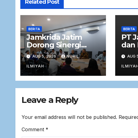
Related Post
BERITA
BERITA
Jamkrida Jatim
PT J
Dorong Sinergi
dan 
Pengembangan
Reas
AUG 5, 2026
NURIL
AUG 5
Potensi Petani
Tan
Cabai bersama
Perj
ILMIYAH
ILMIYA
Bank Jatim
Facu
Obli
Leave a Reply
Your email address will not be published.
Require
Comment
*