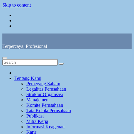
Skip to content
Terpercaya, Profesional
Tentang Kami
Pemegang Saham
Legalitas Perusahaan
Struktur Organisasi
Manajemen
Komite Perusahaan
Tata Kelola Perusahaan
Publikasi
Mitra Kerja
Informasi Keagenan
Karir